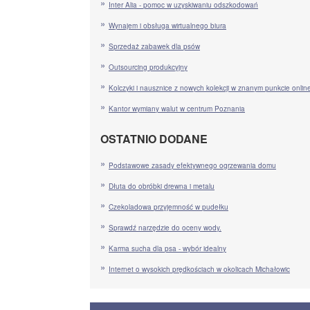
Inter Alia - pomoc w uzyskiwaniu odszkodowań
Wynajem i obsługa wirtualnego biura
Sprzedaż zabawek dla psów
Outsourcing produkcyjny
Kolczyki i nausznice z nowych kolekcji w znanym punkcie onlin
Kantor wymiany walut w centrum Poznania
OSTATNIO DODANE
Podstawowe zasady efektywnego ogrzewania domu
Dłuta do obróbki drewna i metalu
Czekoladowa przyjemność w pudełku
Sprawdź narzędzie do oceny wody.
Karma sucha dla psa - wybór idealny
Internet o wysokich prędkościach w okolicach Michałowic