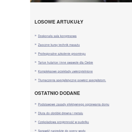
LOSOWE ARTUKUŁY
Doskonała sala kongresowa
Zaoczne kursy technik masażu
Profesjonalne szkolenie groomingu
Tańce hulańce i inne swawole dla Ciebie
Kompleksowe przekłady uwierzytelnione
Tłumaczenia specjalistyczne powierz specjalistom.
OSTATNIO DODANE
Podstawowe zasady efektywnego ogrzewania domu
Dłuta do obróbki drewna i metalu
Czekoladowa przyjemność w pudełku
Sprawdź narzędzie do oceny wody.