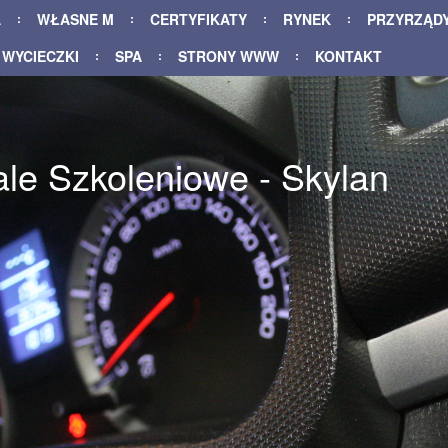
A
WŁASNE M
CERTYFIKATY
RYNEK
PRZYRZĄD
WYCIECZKI
SPA
STRONY WWW
KONTAKT
ale Szkoleniowe - Skylan