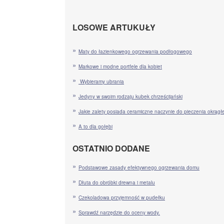
LOSOWE ARTUKUŁY
Maty do łazienkowego ogrzewania podłogowego
Markowe i modne portfele dla kobiet
Wybieramy ubrania
Jedyny w swoim rodzaju kubek chrześcijański
Jakie zalety posiada ceramiczne naczynie do pieczenia okrągł
A to dla gołębi
OSTATNIO DODANE
Podstawowe zasady efektywnego ogrzewania domu
Dłuta do obróbki drewna i metalu
Czekoladowa przyjemność w pudełku
Sprawdź narzędzie do oceny wody.