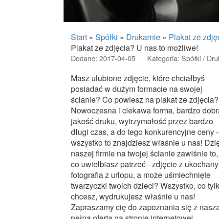
Start
»
Spółki
»
Drukarnie
»
Plakat ze zdję
Plakat ze zdjęcia? U nas to możliwe!
Dodane: 2017-04-05
Kategoria: Spółki / Dru
Masz ulubione zdjęcie, które chciałbyś
posiadać w dużym formacie na swojej
ścianie? Co powiesz na plakat ze zdjęcia?
Nowoczesna i ciekawa forma, bardzo dobr
jakość druku, wytrzymałość przez bardzo
długi czas, a do tego konkurencyjne ceny -
wszystko to znajdziesz właśnie u nas! Dzi
naszej firmie na twojej ścianie zawiśnie to,
co uwielbiasz patrzeć - zdjęcie z ukochan
fotografia z urlopu, a może uśmiechnięte
twarzyczki twoich dzieci? Wszystko, co tyl
chcesz, wydrukujesz właśnie u nas!
Zapraszamy cię do zapoznania się z nasz
pełną ofertą na stronie internetowej.