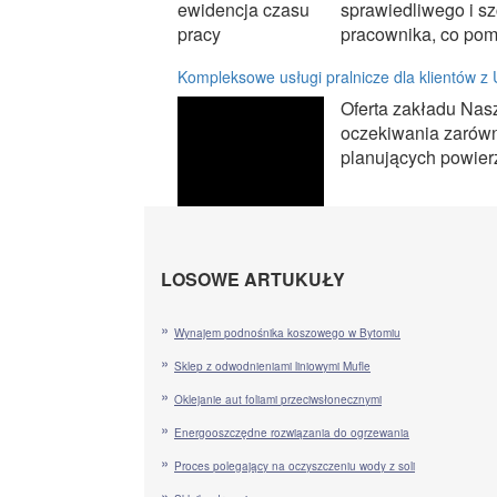
sprawiedliwego i s
pracownika, co pomo
Kompleksowe usługi pralnicze dla klientów z
Oferta zakładu Nas
oczekiwania zarówn
planujących powier
LOSOWE ARTUKUŁY
Wynajem podnośnika koszowego w Bytomiu
Sklep z odwodnieniami liniowymi Mufle
Oklejanie aut foliami przeciwsłonecznymi
Energooszczędne rozwiązania do ogrzewania
Proces polegający na oczyszczeniu wody z soli