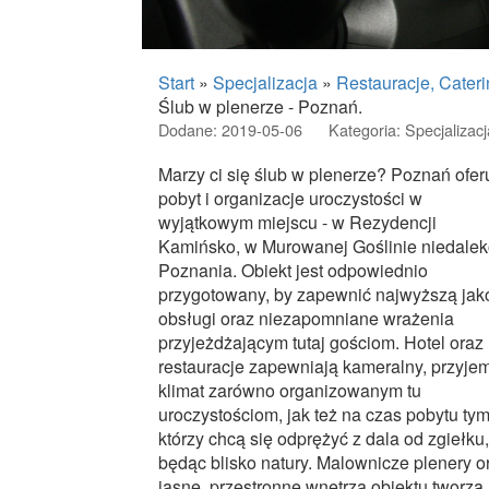
Start
»
Specjalizacja
»
Restauracje, Cater
Ślub w plenerze - Poznań.
Dodane: 2019-05-06
Kategoria: Specjalizacj
Marzy ci się ślub w plenerze? Poznań ofer
pobyt i organizacje uroczystości w
wyjątkowym miejscu - w Rezydencji
Kamińsko, w Murowanej Goślinie niedale
Poznania. Obiekt jest odpowiednio
przygotowany, by zapewnić najwyższą jak
obsługi oraz niezapomniane wrażenia
przyjeżdżającym tutaj gościom. Hotel oraz
restauracje zapewniają kameralny, przyje
klimat zarówno organizowanym tu
uroczystościom, jak też na czas pobytu tym
którzy chcą się odprężyć z dala od zgiełku,
będąc blisko natury. Malownicze plenery o
jasne, przestronne wnętrza obiektu tworzą