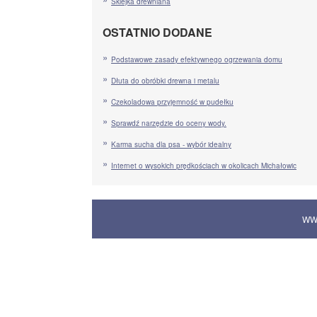
Sklejka drewniana
OSTATNIO DODANE
Podstawowe zasady efektywnego ogrzewania domu
Dłuta do obróbki drewna i metalu
Czekoladowa przyjemność w pudełku
Sprawdź narzędzie do oceny wody.
Karma sucha dla psa - wybór idealny
Internet o wysokich prędkościach w okolicach Michałowic
WW