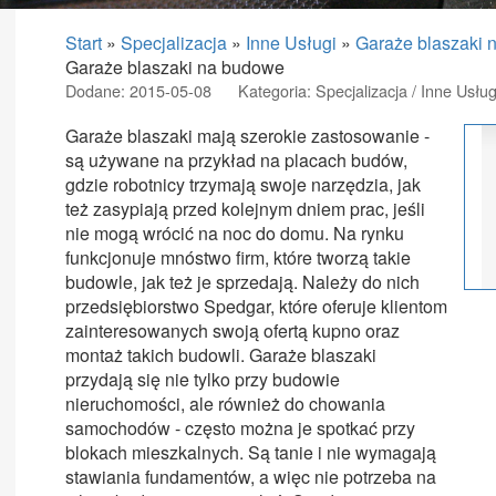
Start
»
Specjalizacja
»
Inne Usługi
»
Garaże blaszaki 
Garaże blaszaki na budowe
Dodane: 2015-05-08
Kategoria: Specjalizacja / Inne Usług
Garaże blaszaki mają szerokie zastosowanie -
są używane na przykład na placach budów,
gdzie robotnicy trzymają swoje narzędzia, jak
też zasypiają przed kolejnym dniem prac, jeśli
nie mogą wrócić na noc do domu. Na rynku
funkcjonuje mnóstwo firm, które tworzą takie
budowle, jak też je sprzedają. Należy do nich
przedsiębiorstwo Spedgar, które oferuje klientom
zainteresowanych swoją ofertą kupno oraz
montaż takich budowli. Garaże blaszaki
przydają się nie tylko przy budowie
nieruchomości, ale również do chowania
samochodów - często można je spotkać przy
blokach mieszkalnych. Są tanie i nie wymagają
stawiania fundamentów, a więc nie potrzeba na