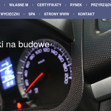
A
WŁASNE M
CERTYFIKATY
RYNEK
PRZYRZĄD
WYCIECZKI
SPA
STRONY WWW
KONTAKT
ki na budowe