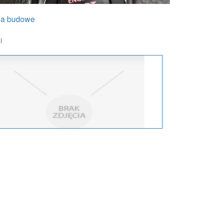
na budowe
i