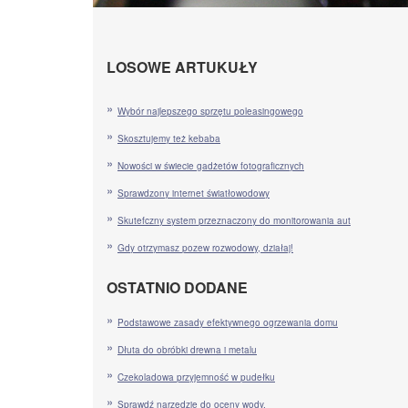
LOSOWE ARTUKUŁY
Wybór najlepszego sprzętu poleasingowego
Skosztujemy też kebaba
Nowości w świecie gadżetów fotograficznych
Sprawdzony internet światłowodowy
Skutefczny system przeznaczony do monitorowania aut
Gdy otrzymasz pozew rozwodowy, działaj!
OSTATNIO DODANE
Podstawowe zasady efektywnego ogrzewania domu
Dłuta do obróbki drewna i metalu
Czekoladowa przyjemność w pudełku
Sprawdź narzędzie do oceny wody.