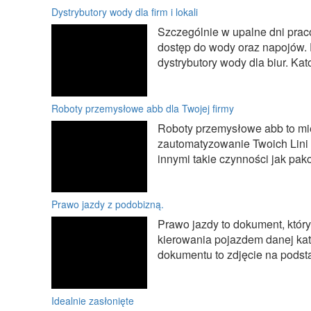
Dystrybutory wody dla firm i lokali
Szczególnie w upalne dni pr
dostęp do wody oraz napojów. 
dystrybutory wody dla biur. Kat
Roboty przemysłowe abb dla Twojej firmy
Roboty przemysłowe abb to mi
zautomatyzowanie Twoich Lini
innymi takie czynności jak pak
Prawo jazdy z podobizną.
Prawo jazdy to dokument, który
kierowania pojazdem danej kat
dokumentu to zdjęcie na podsta
Idealnie zasłonięte