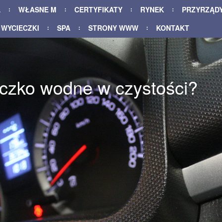
A
WŁASNE M
CERTYFIKATY
RYNEK
PRZYRZĄD
WYCIECZKI
SPA
STRONY WWW
KONTAKT
czko wodne w czystości?