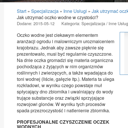
Start
»
Specjalizacja
»
Inne Usługi
»
Jak utrzymać ocz
Jak utrzymać oczko wodne w czystości?
Dodane: 2015-05-12
Kategoria: Specjalizacja / Inne Usług
Oczko wodne jest ciekawym elementem
aranżacji ogrodu i malowniczym urozmaiceniem
krajobrazu. Jednak aby zawsze pięknie się
prezentowało, musi być regularnie czyszczone.
Na dnie oczka gromadzi się materia organiczna
pochodząca z żyjących w nim organizmów
roślinnych i zwierzęcych, a także wpadająca do
toni wodnej (liście, gałęzie itp.). Materia ta ulega
rozkładowi, w wyniku czego powstaje muł
spłycający dno zbiornika i uwalniający do wody
trujące substancje oraz związki sprzyjające
rozwojowi glonów. W wyniku tych procesów
spada przezroczystość i natlenienie zbiornika.
PROFESJONALNE CZYSZCZENIE OCZEK
WODNYCH