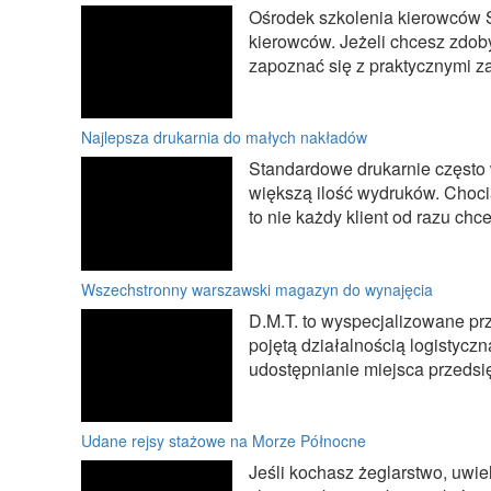
Ośrodek szkolenia kierowców Sz
kierowców. Jeżeli chcesz zdob
zapoznać się z praktycznymi z
Najlepsza drukarnia do małych nakładów
Standardowe drukarnie często 
większą ilość wydruków. Choci
to nie każdy klient od razu chce
Wszechstronny warszawski magazyn do wynajęcia
D.M.T. to wyspecjalizowane prz
pojętą działalnością logistyczn
udostępnianie miejsca przedsię
Udane rejsy stażowe na Morze Północne
Jeśli kochasz żeglarstwo, uwie