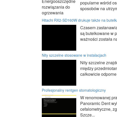
popularne wśród os
sposobów na utrzyma
Hitachi RX2-SD160W drukuje także na butel
Czasem zastanawiam
są butelkowane w p
ważności została n
Nity szczelne stosowane w instalacjach
Nity szczelne znaj
między przedmiotam
całkowicie odporne n
Profesjonalny rentgen stomatologiczny
W renomowanej prac
Panoramic Dent wyk
cefalometryczne, zg
Szcze...