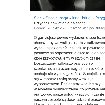
Start
»
Specjalizacja
»
Inne Usługi
»
Przyg
Przygotuj oświetlenie na scenę
Dodane: 2015-05-14
Kategoria: Specjalizacj
Organizujesz pewne wydarzenie sceniczne
chcesz, aby wszystko zostało zrealizowan
wysokim poziomie? Jeśli tak, to powiniene
postawić na odpowiednie akcesoria do sce
które przygotowujemy w szybkim czasie.
Dostarczamy najlepsze oświetlenie
sceniczne, a zarazem nagłośnienie, które
cechuje się wysoką jakością. Specjalizuj
się w montażu całej sceny wraz z jej
wyposażeniem. Posiadamy w tej branży
wieloletnie doświadczenie, co pozwala n
realizować nasze usługi w szybkim czasie
naszym zespole są doświadczeni pracowni
którzy zawsze chętnie odpowiadają na