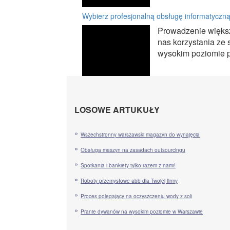
Wybierz profesjonalną obsługę informatyczną
Prowadzenie większ
nas korzystania ze
wysokim poziomie pr
LOSOWE ARTUKUŁY
Wszechstronny warszawski magazyn do wynajęcia
Obsługa maszyn na zasadach outsourcingu
Spotkania i bankiety tylko razem z nami!
Roboty przemysłowe abb dla Twojej firmy
Proces polegający na oczyszczeniu wody z soli
Pranie dywanów na wysokim poziomie w Warszawie