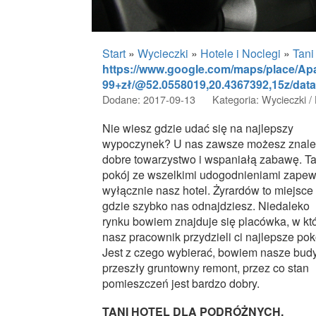
Start
»
Wycieczki
»
Hotele i Noclegi
»
Tani 
https://www.google.com/maps/place/Apa
99+zł/@52.0558019,20.4367392,15z/da
Dodane: 2017-09-13
Kategoria: Wycieczki / 
Nie wiesz gdzie udać się na najlepszy
wypoczynek? U nas zawsze możesz znale
dobre towarzystwo i wspaniałą zabawę. Ta
pokój ze wszelkimi udogodnieniami zapew
wyłącznie nasz hotel. Żyrardów to miejsce
gdzie szybko nas odnajdziesz. Niedaleko
rynku bowiem znajduje się placówka, w któ
nasz pracownik przydzieli ci najlepsze pok
Jest z czego wybierać, bowiem nasze bud
przeszły gruntowny remont, przez co stan
pomieszczeń jest bardzo dobry.
TANI HOTEL DLA PODRÓŻNYCH.