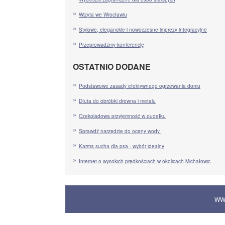
Wizyta we Wrocławiu
Stylowe, eleganckie i nowoczesne imprezy integracyjne
Przeprowadźmy konferencję
OSTATNIO DODANE
Podstawowe zasady efektywnego ogrzewania domu
Dłuta do obróbki drewna i metalu
Czekoladowa przyjemność w pudełku
Sprawdź narzędzie do oceny wody.
Karma sucha dla psa - wybór idealny
Internet o wysokich prędkościach w okolicach Michałowic
WW