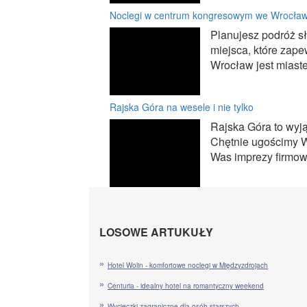
Noclegi w centrum kongresowym we Wrocław
Planujesz podróż s
miejsca, które zape
Wrocław jest miastem
Rajska Góra na wesele i nie tylko
Rajska Góra to wyj
Chętnie ugościmy W
Was imprezy firmowe
LOSOWE ARTUKUŁY
Hotel Wolin - komfortowe noclegi w Międzyzdrojach
Centuria - idealny hotel na romantyczny weekend
Wycieczki zagraniczne dla osób starszych