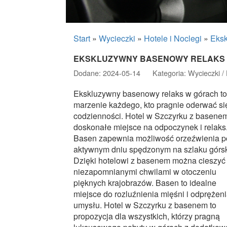
Start
»
Wycieczki
»
Hotele i Noclegi
»
Eksk
EKSKLUZYWNY BASENOWY RELAKS
Dodane: 2024-05-14
Kategoria: Wycieczki / 
Ekskluzywny basenowy relaks w górach to
marzenie każdego, kto pragnie oderwać si
codzienności. Hotel w Szczyrku z basenem
doskonałe miejsce na odpoczynek i relaks
Basen zapewnia możliwość orzeźwienia p
aktywnym dniu spędzonym na szlaku górs
Dzięki hotelowi z basenem można cieszyć 
niezapomnianymi chwilami w otoczeniu
pięknych krajobrazów. Basen to idealne
miejsce do rozluźnienia mięśni i odprężen
umysłu. Hotel w Szczyrku z basenem to
propozycja dla wszystkich, którzy pragną