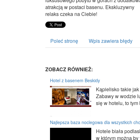
luksusowego pobytu w górach z dodatkow
atrakcją w postaci basenu. Ekskluzywny
relaks czeka na Ciebie!
Poleć stronę
Wpis zawiera błędy
ZOBACZ RÓWNIEŻ:
Hotel z basenem Beskidy
Kąpielisko takie j
Zabawy w wodzie lub
się w hotelu, to tym
Najlepsza baza noclegowa dla wszystkich c
Hotele biała podlas
w którym można by 