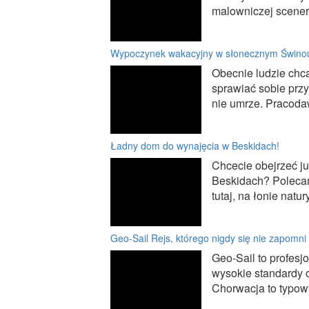
malowniczej sceneri
Wypoczynek wakacyjny w słonecznym Świnou
Obecnie ludzie chc
sprawiać sobie przy
nie umrze. Pracodaw
Ładny dom do wynajęcia w Beskidach!
Chcecie obejrzeć j
Beskidach? Polecam
tutaj, na łonie natu
Geo-Sail Rejs, którego nigdy się nie zapomni
Geo-Sail to profesjo
wysokie standardy o
Chorwacja to typowy