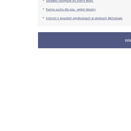
Sprawdź narzędzie do oceny wody.
Karma sucha dla psa - wybór idealny
Internet o wysokich prędkościach w okolicach Michałowic
WW