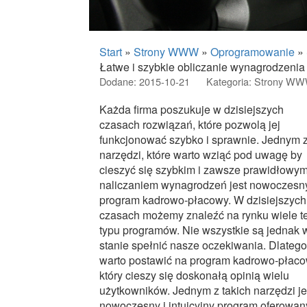
Start
»
Strony WWW
»
Oprogramowanie
»
Łatwe i szybkie obliczanie wynagrodzenia
Dodane: 2015-10-21
Kategoria: Strony W
Każda firma poszukuje w dzisiejszych
czasach rozwiązań, które pozwolą jej
funkcjonować szybko i sprawnie. Jednym 
narzędzi, które warto wziąć pod uwagę by
cieszyć się szybkim i zawsze prawidłowy
naliczaniem wynagrodzeń jest nowoczesn
program kadrowo-płacowy. W dzisiejszych
czasach możemy znaleźć na rynku wiele t
typu programów. Nie wszystkie są jednak 
stanie spełnić nasze oczekiwania. Dlatego
warto postawić na program kadrowo-płaco
który cieszy się doskonałą opinią wielu
użytkowników. Jednym z takich narzędzi je
nowoczesny i intuicyjny program oferowan