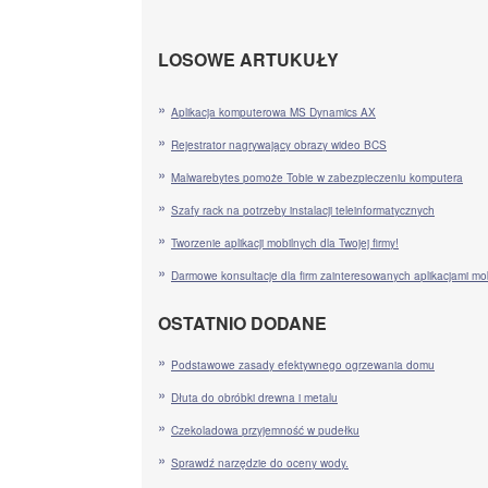
LOSOWE ARTUKUŁY
Aplikacja komputerowa MS Dynamics AX
Rejestrator nagrywający obrazy wideo BCS
Malwarebytes pomoże Tobie w zabezpieczeniu komputera
Szafy rack na potrzeby instalacji teleinformatycznych
Tworzenie aplikacji mobilnych dla Twojej firmy!
Darmowe konsultacje dla firm zainteresowanych aplikacjami mo
OSTATNIO DODANE
Podstawowe zasady efektywnego ogrzewania domu
Dłuta do obróbki drewna i metalu
Czekoladowa przyjemność w pudełku
Sprawdź narzędzie do oceny wody.