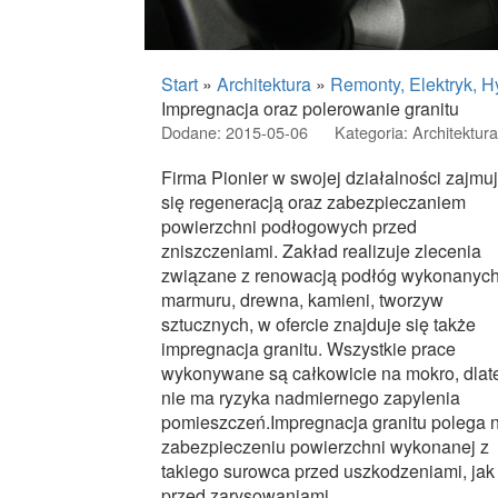
Start
»
Architektura
»
Remonty, Elektryk, H
Impregnacja oraz polerowanie granitu
Dodane: 2015-05-06
Kategoria: Architektura
Firma Pionier w swojej działalności zajmu
się regeneracją oraz zabezpieczaniem
powierzchni podłogowych przed
zniszczeniami. Zakład realizuje zlecenia
związane z renowacją podłóg wykonanych
marmuru, drewna, kamieni, tworzyw
sztucznych, w ofercie znajduje się także
impregnacja granitu. Wszystkie prace
wykonywane są całkowicie na mokro, dlat
nie ma ryzyka nadmiernego zapylenia
pomieszczeń.Impregnacja granitu polega 
zabezpieczeniu powierzchni wykonanej z
takiego surowca przed uszkodzeniami, jak 
przed zarysowaniami.