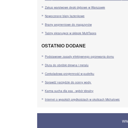
Zakup warstwowe deski dębowe w Warszawie
Nowoczesne blaty łazienkowe
Bramy segmentowe do magazynów
Taśmy ekranujące w sklepie MultiTapes
OSTATNIO DODANE
Podstawowe zasady efektywnego ogrzewania domu
Dłuta do obróbki drewna i metalu
Czekoladowa przyjemność w pudełku
Sprawdź narzędzie do oceny wody.
Karma sucha dla psa - wybór idealny
Internet o wysokich prędkościach w okolicach Michałowic
WW