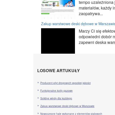
tempo uzależniona 
materiałów, każdy 
zaopatrywa...
Zakup warstwowe deski dębowe w Warszawi
Marzy Ci się efekto
odpowiedni dobór m
zapewni deska wars
LOSOWE ARTUKUŁY
Producent płyt drogowych wysokiej jakości
Funkcjonalne kotły gazowe
Solidne windy dla każdego
Zakup warstwowe deski dębowe w Warszawie
Nowoczesne hale wykonane z elementów stalowych