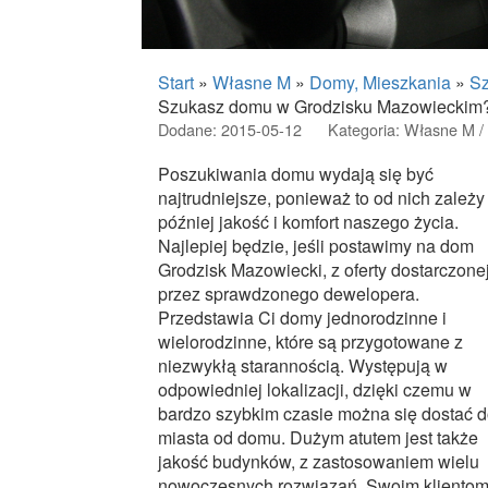
Start
»
Własne M
»
Domy, Mieszkania
»
Sz
Szukasz domu w Grodzisku Mazowieckim
Dodane: 2015-05-12
Kategoria: Własne M /
Poszukiwania domu wydają się być
najtrudniejsze, ponieważ to od nich zależy
później jakość i komfort naszego życia.
Najlepiej będzie, jeśli postawimy na dom
Grodzisk Mazowiecki, z oferty dostarczone
przez sprawdzonego dewelopera.
Przedstawia Ci domy jednorodzinne i
wielorodzinne, które są przygotowane z
niezwykłą starannością. Występują w
odpowiedniej lokalizacji, dzięki czemu w
bardzo szybkim czasie można się dostać 
miasta od domu. Dużym atutem jest także
jakość budynków, z zastosowaniem wielu
nowoczesnych rozwiązań. Swoim kliento