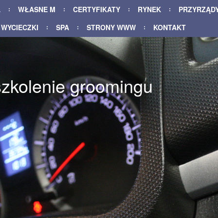
A
WŁASNE M
CERTYFIKATY
RYNEK
PRZYRZĄD
WYCIECZKI
SPA
STRONY WWW
KONTAKT
szkolenie groomingu