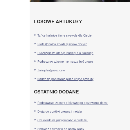
LOSOWE ARTUKUŁY
Tańce hulańce i inne swawole dla Ciebie
Profesjonalna szkoła języków obcych
Puszczykowo oferuje noclegi dla każdego
Podręczniki szkolne nie muszą być drogie
Zarządzaj przez cele
Naucz się poprawnie pisać unijne projekty
OSTATNIO DODANE
Podstawowe zasady efektywnego ogrzewania domu
Dłuta do obróbki drewna i metalu
Czekoladowa przyjemność w pudełku
Sprawdź narzędzie do oceny wody.