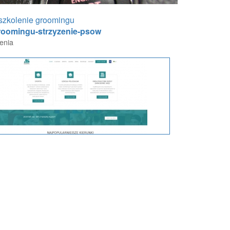
 szkolenie groomingu
-groomingu-strzyzenie-psow
lenia