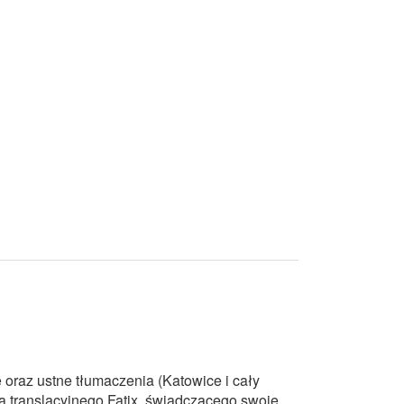
 oraz ustne tłumaczenia (Katowice i cały
ura translacyjnego Fatix, świadczącego swoje