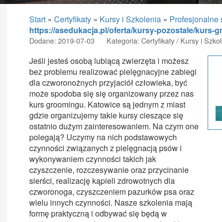
Start
»
Certyfikaty
»
Kursy i Szkolenia
»
Profesjonalne
https://asedukacja.pl/oferta/kursy-pozostale/kurs
Dodane: 2019-07-03
Kategoria: Certyfikaty / Kursy i Szko
Jeśli jesteś osobą lubiącą zwierzęta i możesz
bez problemu realizować pielęgnacyjne zabiegi
dla czworonożnych przyjaciół człowieka, być
może spodoba się się organizowany przez nas
kurs groomingu. Katowice są jednym z miast
gdzie organizujemy takie kursy cieszące się
ostatnio dużym zainteresowaniem. Na czym one
polegają? Uczymy na nich podstawowych
czynności związanych z pielęgnacją psów i
wykonywaniem czynności takich jak
czyszczenie, rozczesywanie oraz przycinanie
sierści, realizację kąpieli zdrowotnych dla
czworonoga, czyszczeniem pazurków psa oraz
wielu innych czynności. Nasze szkolenia mają
formę praktyczną i odbywać się będą w