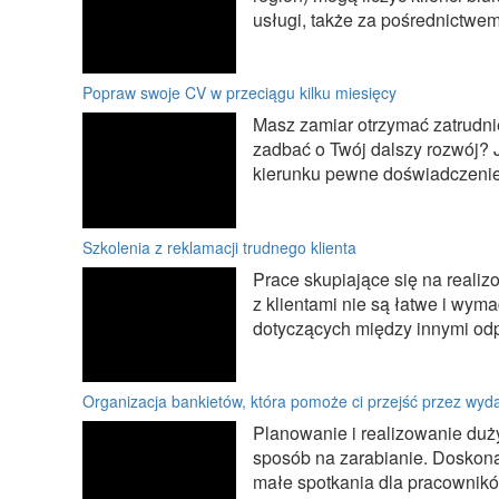
usługi, także za pośrednictwem 
Popraw swoje CV w przeciągu kilku miesięcy
Masz zamiar otrzymać zatrudnie
zadbać o Twój dalszy rozwój? J
kierunku pewne doświadczenie.
Szkolenia z reklamacji trudnego klienta
Prace skupiające się na realiz
z klientami nie są łatwe i wym
dotyczących między innymi odp
Organizacja bankietów, która pomoże ci przejść przez wyd
Planowanie i realizowanie duż
sposób na zarabianie. Doskon
małe spotkania dla pracowników