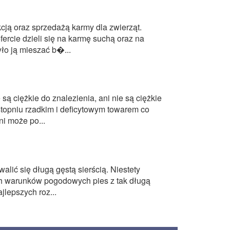
cją oraz sprzedażą karmy dla zwierząt.
ercie dzieli się na karmę suchą oraz na
ło ją mieszać b�...
są ciężkie do znalezienia, ani nie są ciężkie
stopniu rzadkim i deficytowym towarem co
i może po...
lić się długą gęstą sierścią. Niestety
ch warunków pogodowych pies z tak długą
jlepszych roz...