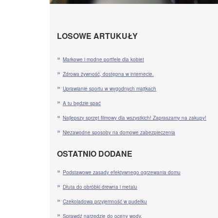
LOSOWE ARTUKUŁY
Markowe i modne portfele dla kobiet
Zdrowa żywność, dostępna w internecie.
Uprawianie sportu w wygodnych majtkach
A tu będzie spać
Najlepszy sprzęt filmowy dla wszystkich! Zapraszamy na zakupy!
Niezawodne sposoby na domowe zabezpieczenia
OSTATNIO DODANE
Podstawowe zasady efektywnego ogrzewania domu
Dłuta do obróbki drewna i metalu
Czekoladowa przyjemność w pudełku
Sprawdź narzędzie do oceny wody.