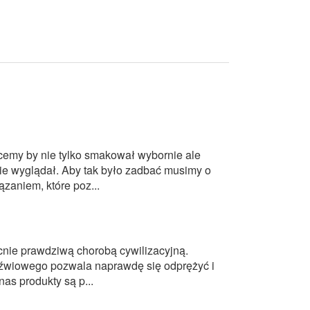
hcemy by nie tylko smakował wybornie ale
ie wyglądał. Aby tak było zadbać musimy o
zaniem, które poz...
nie prawdziwą chorobą cywilizacyjną.
źwiowego pozwala naprawdę się odprężyć i
as produkty są p...