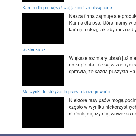
Karma dla pa najwyższej jakości za niską cenę.
Nasza firma zajmuje się produk
Karma dla psa, którą mamy w of
karmę mokrą, tak aby można by
Sukienka xxl
Większe rozmiary ubrań już nie 
do kupienia, nie są w żadnym 
sprawia, że każda puszysta Pan
Maszynki do strzyżenia psów- dlaczego warto
Niektóre rasy psów mogą pochwa
często w wyniku niekorzystny
sierścią męczy się, wówczas na