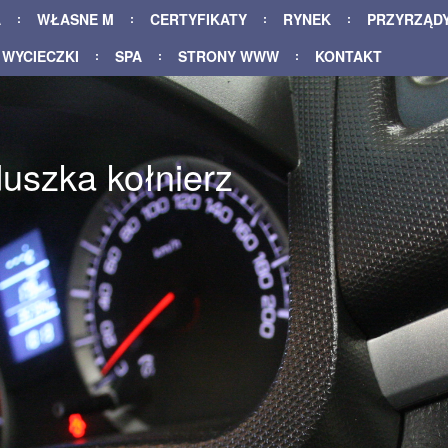
A
WŁASNE M
CERTYFIKATY
RYNEK
PRZYRZĄD
WYCIECZKI
SPA
STRONY WWW
KONTAKT
uszka kołnierz