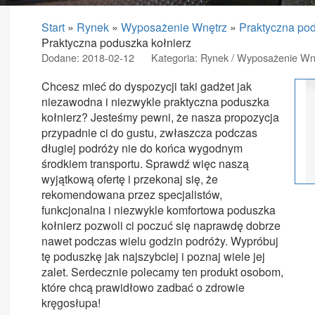
Start
»
Rynek
»
Wyposażenie Wnętrz
»
Praktyczna pod
Praktyczna poduszka kołnierz
Dodane: 2018-02-12
Kategoria: Rynek / Wyposażenie Wn
Chcesz mieć do dyspozycji taki gadżet jak
niezawodna i niezwykle praktyczna poduszka
kołnierz? Jesteśmy pewni, że nasza propozycja
przypadnie ci do gustu, zwłaszcza podczas
długiej podróży nie do końca wygodnym
środkiem transportu. Sprawdź więc naszą
wyjątkową ofertę i przekonaj się, że
rekomendowana przez specjalistów,
funkcjonalna i niezwykle komfortowa poduszka
kołnierz pozwoli ci poczuć się naprawdę dobrze
nawet podczas wielu godzin podróży. Wypróbuj
tę poduszkę jak najszybciej i poznaj wiele jej
zalet. Serdecznie polecamy ten produkt osobom,
które chcą prawidłowo zadbać o zdrowie
kręgosłupa!