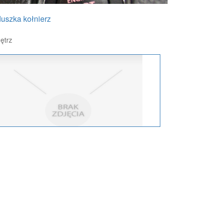
uszka kołnierz
ętrz