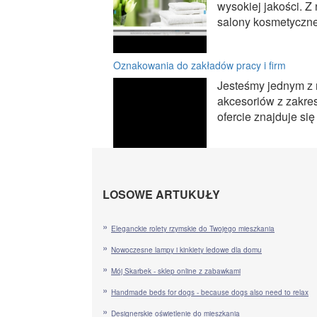
wysokiej jakości. Z
salony kosmetyczne, i
Oznakowania do zakładów pracy i firm
Jesteśmy jednym z 
akcesoriów z zakre
ofercie znajduje si
LOSOWE ARTUKUŁY
Eleganckie rolety rzymskie do Twojego mieszkania
Nowoczesne lampy i kinkiety ledowe dla domu
Mój Skarbek - sklep online z zabawkami
Handmade beds for dogs - because dogs also need to relax
Designerskie oświetlenie do mieszkania