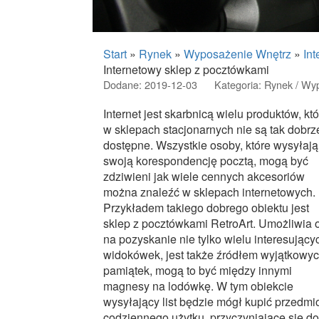
Start
»
Rynek
»
Wyposażenie Wnętrz
»
In
Internetowy sklep z pocztówkami
Dodane: 2019-12-03
Kategoria: Rynek / Wy
Internet jest skarbnicą wielu produktów, kt
w sklepach stacjonarnych nie są tak dobrz
dostępne. Wszystkie osoby, które wysyłają
swoją korespondencję pocztą, mogą być
zdziwieni jak wiele cennych akcesoriów
można znaleźć w sklepach internetowych.
Przykładem takiego dobrego obiektu jest
sklep z pocztówkami RetroArt. Umożliwia 
na pozyskanie nie tylko wielu interesujący
widokówek, jest także źródłem wyjątkowy
pamiątek, mogą to być między innymi
magnesy na lodówkę. W tym obiekcie
wysyłający list będzie mógł kupić przedmi
codziennego użytku, przyczyniające się do