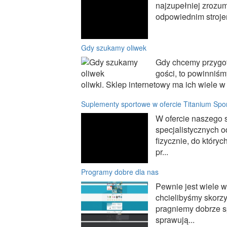
najzupełniej zrozum
odpowiednim strojem
Gdy szukamy oliwek
Gdy chcemy przygot
gości, to powinniśm
oliwki. Sklep internetowy ma ich wiele w s
Suplementy sportowe w ofercie Titanium Spo
W ofercie naszego 
specjalistycznych 
fizycznie, do któryc
pr...
Programy dobre dla nas
Pewnie jest wiele w
chcielibyśmy skorzy
pragniemy dobrze s
sprawują...