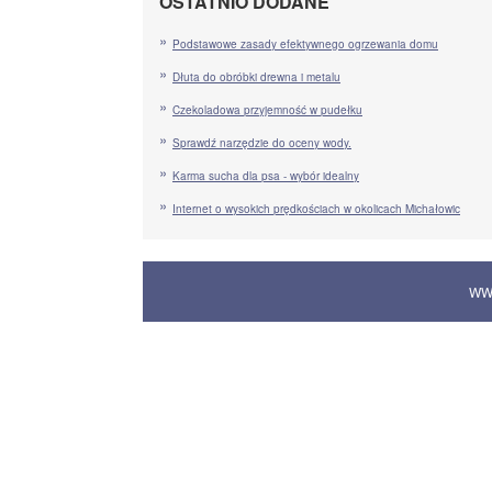
OSTATNIO DODANE
Podstawowe zasady efektywnego ogrzewania domu
Dłuta do obróbki drewna i metalu
Czekoladowa przyjemność w pudełku
Sprawdź narzędzie do oceny wody.
Karma sucha dla psa - wybór idealny
Internet o wysokich prędkościach w okolicach Michałowic
WW