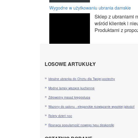
Wygodne w użytkowaniu ubrania damskie
Sklep z ubraniami m
wśród klientek i ni
Produktami z propozy
LOSOWE ARTUKUŁY
Idealne ubranka do Chrztu dla Twojej pociechy
Modne lampy wiszące kuchenne
Zdrowotny masaż kręgosłupa
Wazony do salonu - eleganckie rozwiązanie wysokiej jakości!
Rolety dzień noc
Rosnąca popularność nowego typu deskorolki