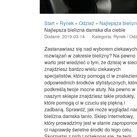
Start
»
Rynek
»
Odzież
»
Najlepsza bieliz
Najlepsza bielizna damska dla ciebie
Dodane: 2019-03-14
Kategoria: Rynek / Odz
Zastanawiasz się nad wyborem ciekawych
rozwiązań w zakresie bielizny? Na pewno
warto jest wiedzieć o tym, że dzisiaj w siec
znajdziesz bardzo wielu ciekawych
specjalistów, którzy pomogą ci w znalezien
odpowiednich środków stylistycznych, któr
podkreślą twoje mocne atuty. Na pewno w
naszym sklepie znajdziesz takie produkty,
które pomogą ci w czuciu się piękną i
zadbaną. Sprawdź, jak może wyglądać na
bielizna damska tanio. Sklep internetowy,
który prowadzimy jest w stanie zapropono
ci naprawdę świetne środki do tego celu.
Skorzystaj z nich i przekonaj się, że twój