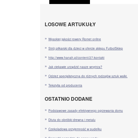
LOSOWE ARTUKUŁY
Wysokiej jakości rowery Romet online
Strój piłkarski dla dzieci w ofercie sklepu FutbolSklep
http://www.hanah.pl/content/27-kontakt
Jak ciekawie urządzić nasze wnętrza?
Odzież specjalistyczna do różnych rodzajów sztuk walki.
Tekstylia od producenta
OSTATNIO DODANE
Podstawowe zasady efektywnego ogrzewania domu
Dłuta do obróbki drewna i metalu
Czekoladowa przyjemność w pudełku