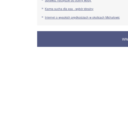
Sprawdź narzędzie do oceny wody.
Karma sucha dla psa - wybór idealny
Internet o wysokich prędkościach w okolicach Michałowic
WW