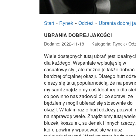
Start
»
Rynek
»
Odzież
»
Ubrania dobrej j
UBRANIA DOBREJ JAKOŚCI
Dodane: 2022-11-18
Kategoria: Rynek / Odz
Wiele dostępnych tutaj ubrań jest idealnyc
dla każdego. Wspaniale wpisują się w
casualowy styl, ale można je także dobrać
bardziej oficjalnej okazji. Dlatego hurt odz
cieszy się taką popularnością, że na pewno
my sami znajdziemy coś idealnego dla sieb
co powinno nas zadowolić i co sprawi, że
będziemy mogli ubierać się stosownie do
okazji. W takim razie hurt odzieży pozwoli
na naprawdę wiele. Znajdziemy tutaj wiele
bluzek, koszulek, sukienek i innych rzeczy,
które powinny wpasować się w nasz