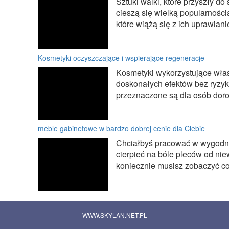
Sztuki walki, które przyszły d
cieszą się wielką popularnością
które wiążą się z ich uprawianie
Kosmetyki oczyszczające i wspierające regeneracje
Kosmetyki wykorzystujące właś
doskonałych efektów bez ryzy
przeznaczone są dla osób doro
meble gabinetowe w bardzo dobrej cenie dla Ciebie
Chciałbyś pracować w wygodn
cierpieć na bóle pleców od n
koniecznie musisz zobaczyć co 
WWW.SKYLAN.NET.PL