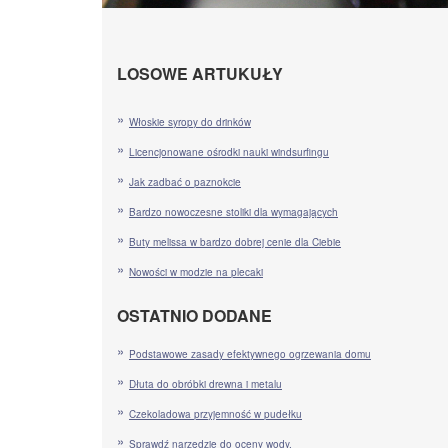
LOSOWE ARTUKUŁY
Włoskie syropy do drinków
Licencjonowane ośrodki nauki windsurfingu
Jak zadbać o paznokcie
Bardzo nowoczesne stoliki dla wymagających
Buty melissa w bardzo dobrej cenie dla Ciebie
Nowości w modzie na plecaki
OSTATNIO DODANE
Podstawowe zasady efektywnego ogrzewania domu
Dłuta do obróbki drewna i metalu
Czekoladowa przyjemność w pudełku
Sprawdź narzędzie do oceny wody.