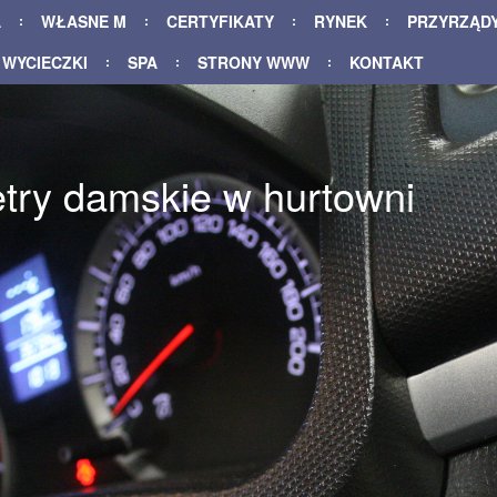
A
WŁASNE M
CERTYFIKATY
RYNEK
PRZYRZĄD
WYCIECZKI
SPA
STRONY WWW
KONTAKT
try damskie w hurtowni