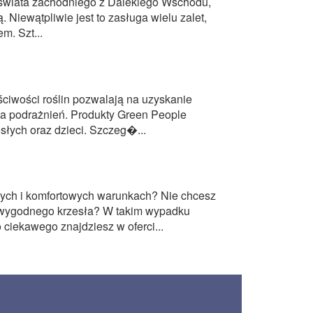
o świata zachodniego z Dalekiego Wschodu,
. Niewątpliwie jest to zasługa wielu zalet,
m. Szt...
ciwości roślin pozwalają na uzyskanie
ka podrażnień. Produkty Green People
słych oraz dzieci. Szczeg�...
ych i komfortowych warunkach? Nie chcesz
iewygodnego krzesła? W takim wypadku
ciekawego znajdziesz w oferci...