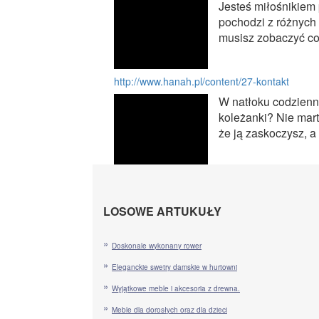
Jesteś miłośnikiem 
pochodzi z różnych
musisz zobaczyć co 
http://www.hanah.pl/content/27-kontakt
W natłoku codzien
koleżanki? Nie mart
że ją zaskoczysz, a
LOSOWE ARTUKUŁY
Doskonale wykonany rower
Eleganckie swetry damskie w hurtowni
Wyjątkowe meble i akcesoria z drewna.
Meble dla dorosłych oraz dla dzieci