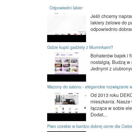
Odpowiedni lakier
Jeśli chcemy napra
lakiery żelowe do p
odpowiednio dobrać d
Gdzie kupić gadżety z Muminkami?
Bohaterów bajek i 
nostalgią. Budzą w 
Jednymi z ulubionyc
Wazony do salonu - eleganckie rozwiązanie wy
Od 2013 roku DEKO
mieszkania. Nasze 
łącząca w sobie el
Dodat...
Piwo czeskie w bardzo dobrej cenie dla Ciebi