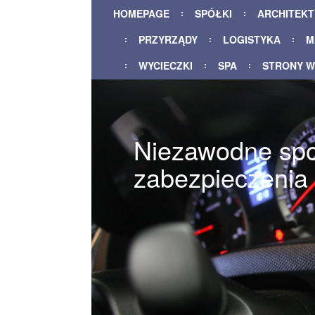
HOMEPAGE
SPÓŁKI
ARCHITEK
PRZYRZĄDY
LOGISTYKA
M
WYCIECZKI
SPA
STRONY 
Niezawodne sp
zabezpieczenia