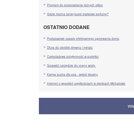
Program do przeerabiania różnych video
Gdzie można taniej kupić markowe perfumy?
OSTATNIO DODANE
Podstawowe zasady efektywnego ogrzewania domu
Dłuta do obróbki drewna i metalu
Czekoladowa przyjemność w pudełku
Sprawdź narzędzie do oceny wody.
Karma sucha dla psa - wybór idealny
Internet o wysokich prędkościach w okolicach Michałowic
WW