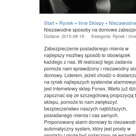
Start
»
Rynek
»
Inne Sklepy
»
Niezawodne
Niezawodne sposoby na domowe zabezpi
Dodane: 2015-08-18
Kategoria: Rynek / Inn
Zabezpieczenie posiadanego mienia w
najlepszy możliwy sposób to obowiązek
każdego z nas. W realizacji tego zadania
pomoże nam sprawdzony i niezawodny al
domowy. Liderem, jeżeli chodzi o dostarcz
na rynek najlepszych systemów alarmowy
jest internetowy sklep Fonex. Warto już dzi
zapoznać się ze szczegółową propozycją 
sklepu, pomoże to nam zwiększyć
bezpieczeństwo naszych najbliższych,
posiadanego mienia i nas samych.
Proponowany alarm domowy to niezawod
automatyczny system, który jest prosty w
montażu i może być połączony ze wszystk