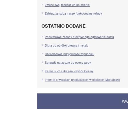
Zwieśc swój telwizor lcd na ścianie
Zabierz ze sobą nasze funkcjonalne rollupy
OSTATNIO DODANE
Podstawowe zasady efektywnego ogrzewania domu
Dłuta do obróbki drewna i metalu
Czekoladowa przyjemność w pudełku
Sprawdź narzędzie do oceny wody.
Karma sucha dla psa - wybór idealny
Internet o wysokich prędkościach w okolicach Michałowic
WW