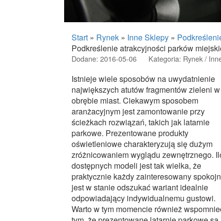
Start
»
Rynek
»
Inne Sklepy
»
Podkreślenie
Podkreślenie atrakcyjności parków miejsk
Dodane: 2016-05-06
Kategoria: Rynek / Inn
Istnieje wiele sposobów na uwydatnienie
największych atutów fragmentów zieleni w
obrębie miast. Ciekawym sposobem
aranżacyjnym jest zamontowanie przy
ścieżkach rozwiązań, takich jak latarnie
parkowe. Prezentowane produkty
oświetleniowe charakteryzują się dużym
zróżnicowaniem wyglądu zewnętrznego. Il
dostępnych modeli jest tak wielka, że
praktycznie każdy zainteresowany spokojn
jest w stanie odszukać wariant idealnie
odpowiadający indywidualnemu gustowi.
Warto w tym momencie również wspomnie
tym, że prezentowane latarnie parkowe są