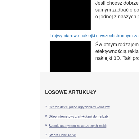
Jeśli chcesz dobrz
samym zadbać o por
o jednej z naszych 
Trójwymiarowe naklejki o wszechstronnym z
Świetnym rodzajem 
efektywnością rekla
naklejki 3D. Taki p
LOSOWE ARTUKUŁY
Ochroń dzieci przed ugryzieniami komarów
Sklep internetowy z artykułami do herbaty
Szeroki asortyment nowoczesnych mebli
Srebra i inne antyki