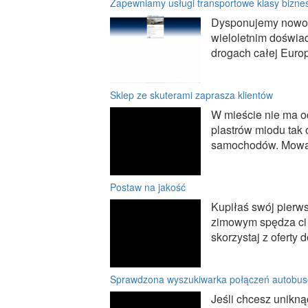
Zapewniamy usługi transportowe klasy bizne
Dysponujemy nowocz
wieloletnim doświad
drogach całej Euro
Sklep ze skuterami zaprasza klientów
W mieście nie ma od
plastrów miodu tak
samochodów. Mowa oc
Postaw na jakość
Kupiłaś swój pierw
zimowym spędza ci 
skorzystaj z oferty
Sprawdzona wyszukiwarka połączeń autobu
Jeśli chcesz unikn