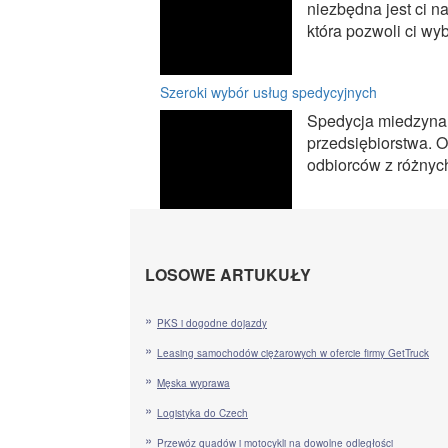
niezbędna jest ci 
która pozwoli ci wy
Szeroki wybór usług spedycyjnych
Spedycja miedzynar
przedsiębiorstwa. O
odbiorców z różnych
LOSOWE ARTUKUŁY
PKS i dogodne dojazdy
Leasing samochodów ciężarowych w ofercie firmy GetTruck
Męska wyprawa
Logistyka do Czech
Przewóz quadów i motocykli na dowolne odległości