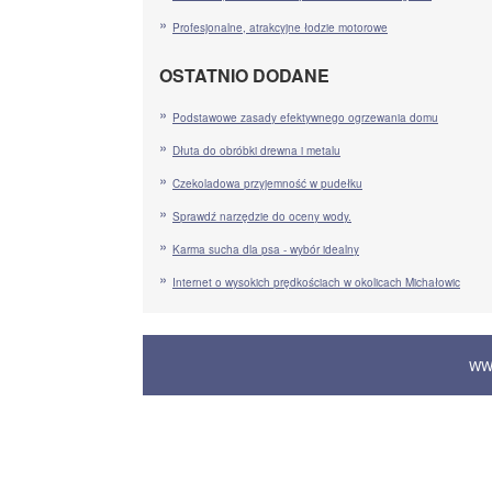
Profesjonalne, atrakcyjne łodzie motorowe
OSTATNIO DODANE
Podstawowe zasady efektywnego ogrzewania domu
Dłuta do obróbki drewna i metalu
Czekoladowa przyjemność w pudełku
Sprawdź narzędzie do oceny wody.
Karma sucha dla psa - wybór idealny
Internet o wysokich prędkościach w okolicach Michałowic
WW