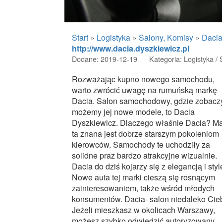
Start
»
Logistyka
»
Salony, Komisy
»
Dacia
http://www.dacia.dyszkiewicz.pl
Dodane: 2019-12-19
Kategoria: Logistyka /
Rozważając kupno nowego samochodu,
warto zwrócić uwagę na rumuńską markę
Dacia. Salon samochodowy, gdzie zobacz
możemy jej nowe modele, to Dacia
Dyszkiewicz. Dlaczego właśnie Dacia? M
ta znana jest dobrze starszym pokoleniom
kierowców. Samochody te uchodziły za
solidne praz bardzo atrakcyjne wizualnie.
Dacia do dziś kojarzy się z elegancją i sty
Nowe auta tej marki cieszą się rosnącym
zainteresowaniem, także wśród młodych
konsumentów. Dacia- salon niedaleko Cie
Jeżeli mieszkasz w okolicach Warszawy,
możesz szybko odwiedzić autoryzowany