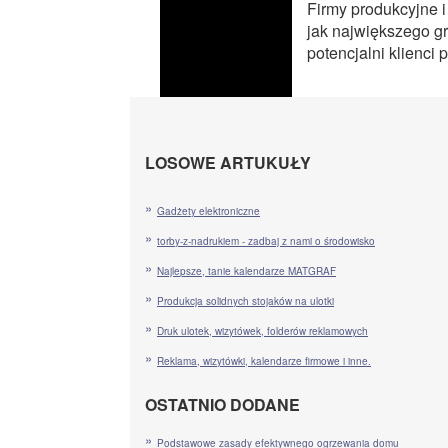
Firmy produkcyjne i
jak największego gr
potencjalni klienci 
LOSOWE ARTUKUŁY
Gadżety elektroniczne
torby-z-nadrukiem - zadbaj z nami o środowisko
Najlepsze, tanie kalendarze MATGRAF
Produkcja solidnych stojaków na ulotki
Druk ulotek, wizytówek, folderów reklamowych
Reklama, wizytówki, kalendarze firmowe i inne.
OSTATNIO DODANE
Podstawowe zasady efektywnego ogrzewania domu