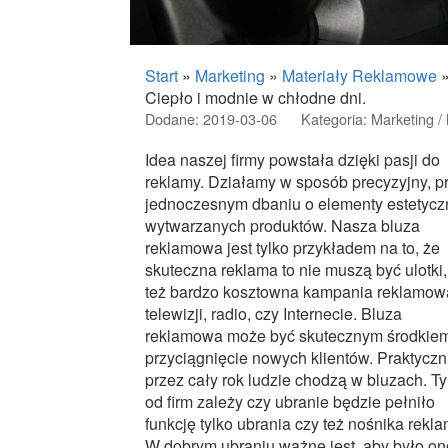
Start
»
Marketing
»
Materiały Reklamowe
Ciepło i modnie w chłodne dni.
Dodane: 2019-03-06
Kategoria: Marketing 
Idea naszej firmy powstała dzięki pasji do
reklamy. Działamy w sposób precyzyjny, p
jednoczesnym dbaniu o elementy estetycz
wytwarzanych produktów. Nasza bluza
reklamowa jest tylko przykładem na to, że
skuteczna reklama to nie muszą być ulotki,
też bardzo kosztowna kampania reklamow
telewizji, radio, czy Internecie. Bluza
reklamowa może być skutecznym środkie
przyciągnięcie nowych klientów. Praktyczn
przez cały rok ludzie chodzą w bluzach. Ty
od firm zależy czy ubranie będzie pełniło
funkcję tylko ubrania czy też nośnika rekla
W dobrym ubraniu ważne jest, aby było on