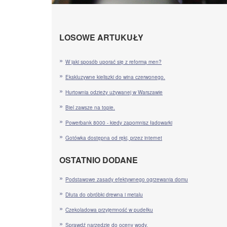
LOSOWE ARTUKUŁY
W jaki sposób uporać się z reformą men?
Ekskluzywne kieliszki do wina czerwonego.
Hurtownia odzieży używanej w Warszawie
Biel zawsze na topie.
Powerbank 8000 - kiedy zapomnisz ładowarki
Gotówka dostępna od ręki, przez internet
OSTATNIO DODANE
Podstawowe zasady efektywnego ogrzewania domu
Dłuta do obróbki drewna i metalu
Czekoladowa przyjemność w pudełku
Sprawdź narzędzie do oceny wody.