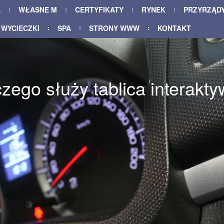
A
WŁASNE M
CERTYFIKATY
RYNEK
PRZYRZĄD
WYCIECZKI
SPA
STRONY WWW
KONTAKT
 czego służy tablica interakt