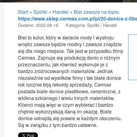
Start
»
Spółki
»
Handel
»
Biel zawsze na topie.
https://www.sklep.cermax.com.pl/pl/20-donice-z-fibe
Dodane: 2022-08-16
Kategoria: Spółki / Handel
Biel to kolor, który w świecie mody i wystroju
wnętrz zawsze będzie modny i zawsze znajdzie
się dla niego miejsce. Tak jest w przypadku firmy
Cermax. Zajmuje się produkcją donic o różnym
przeznaczeniu, jak również wykonuje je z
bardzo zróżnicowanych materiałów. Jednak
niezależnie od wysiłków firmy i tak białe donice
rok rocznie biją rekordy sprzedaży. Cermax
posiada białe donice plastikowe, ceramiczne, z
włókna szklanego i wielu innych materiałów.
Klienci mają więc w czym wybierać i bardzo
chętnie wykorzystują daną im okazję. Białe
donice odnajdą się prawie w każdym otoczeniu.
Są w związku z tym bardzo ustawne,