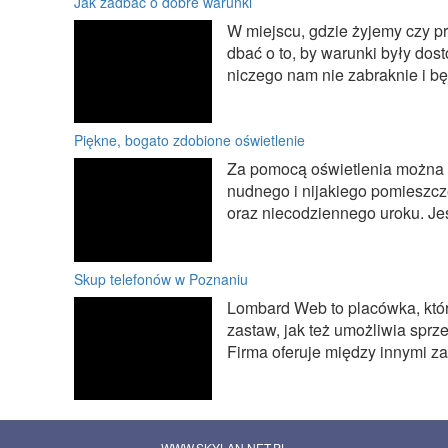
Jak zadbać o dobre warunki
W miejscu, gdzie żyjemy czy 
dbać o to, by warunki były do
niczego nam nie zabraknie i bę
Piękne, bogato zdobione oświetlenie
Za pomocą oświetlenia można z
nudnego i nijakiego pomieszcz
oraz niecodziennego uroku. Je
Skup telefonów w Poznaniu
Lombard Web to placówka, któr
zastaw, jak też umożliwia sprz
Firma oferuje między innymi zaku
WWW.SKYLAN.NET.PL