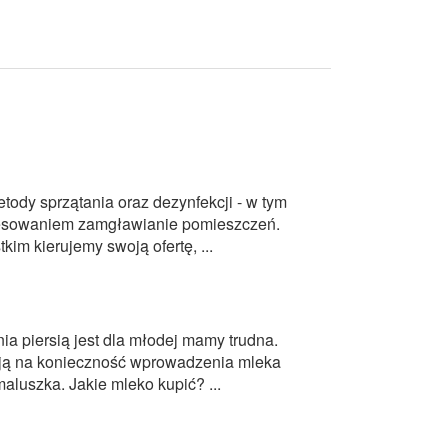
ody sprzątania oraz dezynfekcji - w tym
resowaniem zamgławianie pomieszczeń.
im kierujemy swoją ofertę, ...
a piersią jest dla młodej mamy trudna.
ają na konieczność wprowadzenia mleka
luszka. Jakie mleko kupić? ...