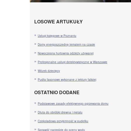
LOSOWE ARTUKUŁY
Usługi księgowe w Poznaniu
Domy energoszczednę tematem na czasie
Nowoczesna hurtownia odzieży używanej
Profesjonalne usługi detektywistyczne w Warszawie
Wózek dziecięcy
Pudła fasonowe wykonane z tektury falistej
OSTATNIO DODANE
Podstawowe zasady efektywnego ogrzewania domu
Dłuta do obróbki drewna i metalu
Czekoladowa przyjemność w pudełku
Sprawdź narzędzie do oceny wody.