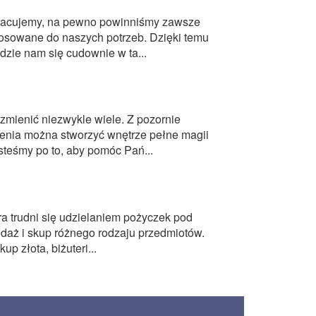
pracujemy, na pewno powinniśmy zawsze
stosowane do naszych potrzeb. Dzięki temu
dzie nam się cudownie w ta...
mienić niezwykle wiele. Z pozornie
enia można stworzyć wnętrze pełne magii
steśmy po to, aby pomóc Pań...
a trudni się udzielaniem pożyczek pod
edaż i skup różnego rodzaju przedmiotów.
p złota, biżuteri...