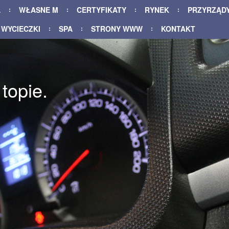
A
WŁASNE M
CERTYFIKATY
RYNEK
PRZYRZĄD
WYCIECZKI
SPA
STRONY WWW
KONTAKT
topie.