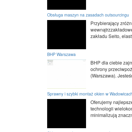
Obsługa maszyn na zasadach outsourcingu
Przybierający zróżn
wewnątrzzakładowej
zakładu Seito, elas
BHP Warszawa
BHP dla ciebie zajm
ochrony przeciwpoż
(Warszawa). Jesteśm
Sprawny i szybki montaż okien w Wadowicac
Oferujemy najleps
technologii wielok
minimalizują znaczn