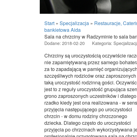
Start
»
Specjalizacja
»
Restauracje, Cater
bankietowa Aida
Sala na chrzciny w Radzyminie to sala ba
Dodane: 2018-02-20
Kategoria: Specjalizacj
Chrzciny są uroczystością oczywiście racz
nie zapamiętywaną przez samego bohater
za to zapadającą w pamięć organizujących
szczęśliwych rodziców oraz zaproszonych
taką uroczystość rodzinną gości. Oczywiśc
jest to z reguły uroczystość grupująca sze
grono zaproszonych uczestników i dlatego
rzadko kiedy jest ona realizowana - w sens
przyjęcia następującego po uroczystości
chrzcin - w domu rodziny chrzczonego
dziecka. Dlatego często do uroczystości
przyjęcia po chrzcinach wykorzystywana je
profesjonalnie przygotowana sala na chrzc