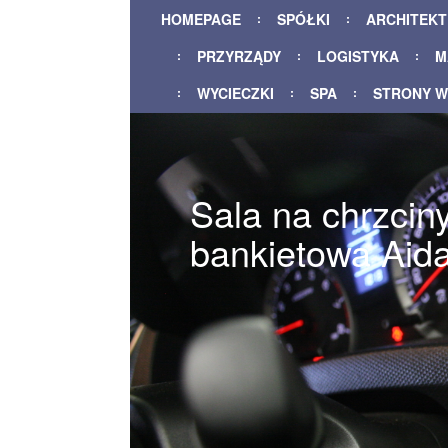
HOMEPAGE
SPÓŁKI
ARCHITEK
PRZYRZĄDY
LOGISTYKA
M
WYCIECZKI
SPA
STRONY 
Sala na chrzcin
bankietowa Aid