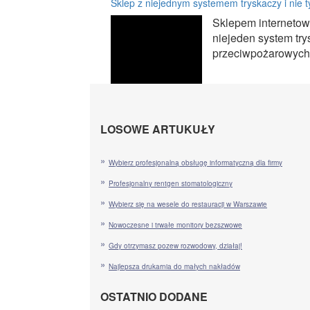
Sklep z niejednym systemem tryskaczy i nie t
Sklepem internetow
niejeden system try
przeciwpożarowych o
LOSOWE ARTUKUŁY
Wybierz profesjonalną obsługę informatyczną dla firmy
Profesjonalny rentgen stomatologiczny
Wybierz się na wesele do restauracji w Warszawie
Nowoczesne i trwałe monitory bezszwowe
Gdy otrzymasz pozew rozwodowy, działaj!
Najlepsza drukarnia do małych nakładów
OSTATNIO DODANE