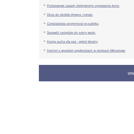
Podstawowe zasady efektywnego ogrzewania domu
Dłuta do obróbki drewna i metalu
Czekoladowa przyjemność w pudełku
Sprawdź narzędzie do oceny wody.
Karma sucha dla psa - wybór idealny
Internet o wysokich prędkościach w okolicach Michałowic
WW