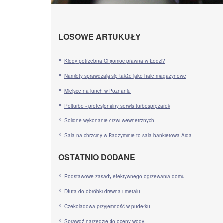
LOSOWE ARTUKUŁY
Kiedy potrzebna Ci pomoc prawna w Łodzi?
Namioty sprawdzają się także jako hale magazynowe
Miejsce na lunch w Poznaniu
Polturbo - profesjonalny serwis turbosprężarek
Solidne wykonanie drzwi wewnetrznych
Sala na chrzciny w Radzyminie to sala bankietowa Aida
OSTATNIO DODANE
Podstawowe zasady efektywnego ogrzewania domu
Dłuta do obróbki drewna i metalu
Czekoladowa przyjemność w pudełku
Sprawdź narzędzie do oceny wody.