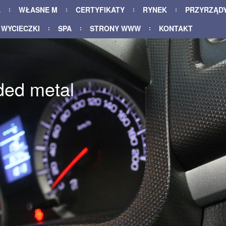
A
WŁASNE M
CERTYFIKATY
RYNEK
PRZYRZĄD
WYCIECZKI
SPA
STRONY WWW
KONTAKT
ded metal