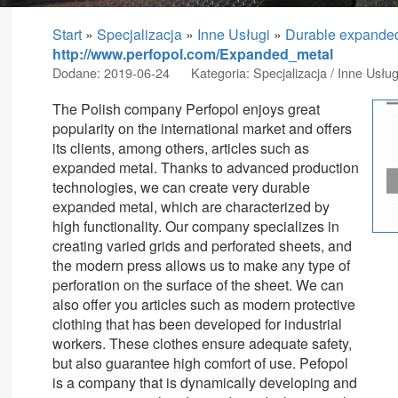
Start
»
Specjalizacja
»
Inne Usługi
»
Durable expande
http://www.perfopol.com/Expanded_metal
Dodane: 2019-06-24
Kategoria: Specjalizacja / Inne Usług
The Polish company Perfopol enjoys great
popularity on the international market and offers
its clients, among others, articles such as
expanded metal. Thanks to advanced production
technologies, we can create very durable
expanded metal, which are characterized by
high functionality. Our company specializes in
creating varied grids and perforated sheets, and
the modern press allows us to make any type of
perforation on the surface of the sheet. We can
also offer you articles such as modern protective
clothing that has been developed for industrial
workers. These clothes ensure adequate safety,
but also guarantee high comfort of use. Pefopol
is a company that is dynamically developing and