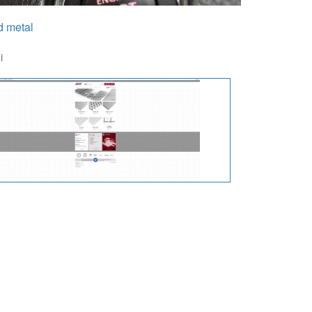
d metal
i