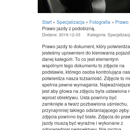
Start
»
Specjalizacja
»
Fotografia
»
Prawo 
Prawo jazdy z podobizną.
Dodane: 2019-12-03
Kategoria: Specjalizacj
Prawo jazdy to dokument, który potwierdza
jesteśmy uprawnieni do kierowania pojaz
danej kategorii. To co jest elementym
wspólnym tego dokumentu to zdjęcie na
podstawie, którego osoba kontrolująca nas
potwierdza nasza tożsamość. Zdjęcie to m
spełnia pewne wymagania. Najważniejsz
jest aby głowa na zdjęciu była ustawiona 
wprost obiektywu. Usta powinny być
zamknięte a twarz pozbawiona uśmiechu,
przynajmniej takiego odsłaniającego zęby.
zdjęcia powinno być białe. Zdjęcia do pra
jazdy muszą być wyraźne i wykonane z
odpowiedniej perspektywy. Nie można