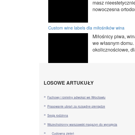
masz nieestetyczni
nowoczesna ortodonc
Custom wine labels dla miłośników wina
Miłośnicy piwa, win
we własnym domu. C
okolicznościowe, dl
LOSOWE ARTUKUŁY
Fachowy i rzetelny adwokat we Wrocławiu
Prasowanie ubrań za rozsądne pieniądze
Sesja rodzinna
Wszechstronny warszawski magazyn do wynajęcia
Cudowna zieleń