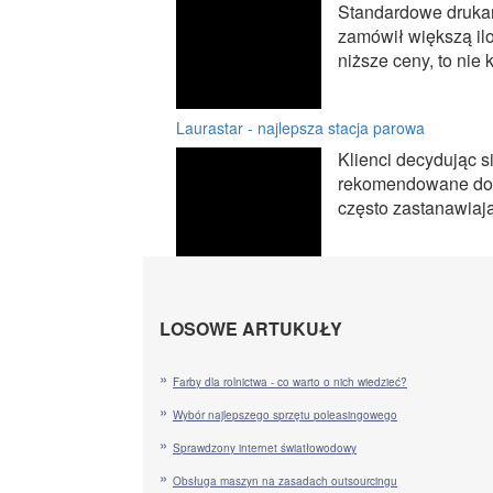
Standardowe drukar
zamówił większą il
niższe ceny, to nie 
Laurastar - najlepsza stacja parowa
Klienci decydując s
rekomendowane do 
często zastanawiają 
LOSOWE ARTUKUŁY
Farby dla rolnictwa - co warto o nich wiedzieć?
Wybór najlepszego sprzętu poleasingowego
Sprawdzony internet światłowodowy
Obsługa maszyn na zasadach outsourcingu