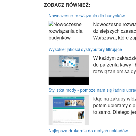
ZOBACZ RÓWNIEŻ:
Nowoczesne rozwiązania dla budynków
Nowoczesne rozwią
dzisiejszych czasa
Warszawa, które zap
Wysokiej jakości dystrybutory filtrujące
W każdym zakładzie 
do parzenia kawy i 
rozwiązaniem są dyst
Stylistka mody - pomoże nam się ładnie ubra
Idąc na zakupy widz
potem ubieramy się 
to samo. Dlatego jeś
Najlepsza drukarnia do małych nakładów