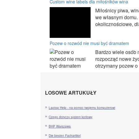
Custom wine labels dla miłośników wina
Miłośnicy piwa, win
we własnym domu. C
okolicznościowe, dl
Pozew o rozwód nie musi być dramatem
Bardzo wiele osób my
rozpocząć nowe życ
otrzymany pozew o 
LOSOWE ARTUKUŁY
Laptop Help - na pomoc twojemu komputerowi
Czego dotyczy system kotłowy
BHP Warszawa
Die besten Fachartikel