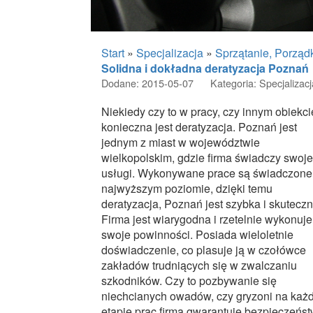
Start
»
Specjalizacja
»
Sprzątanie, Porzą
Solidna i dokładna deratyzacja Poznań
Dodane: 2015-05-07
Kategoria: Specjalizac
Niekiedy czy to w pracy, czy innym obiekci
konieczna jest deratyzacja. Poznań jest
jednym z miast w województwie
wielkopolskim, gdzie firma świadczy swoje
usługi. Wykonywane prace są świadczone
najwyższym poziomie, dzięki temu
deratyzacja, Poznań jest szybka i skuteczn
Firma jest wiarygodna i rzetelnie wykonuje
swoje powinności. Posiada wieloletnie
doświadczenie, co plasuje ją w czołówce
zakładów trudniących się w zwalczaniu
szkodników. Czy to pozbywanie się
niechcianych owadów, czy gryzoni na każ
etapie prac firma gwarantuje bezpieczeńst