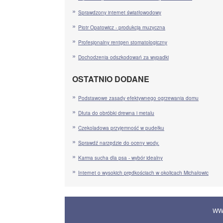
Sprawdzony internet światłowodowy
Piotr Opatowicz - produkcja muzyczna
Profesjonalny rentgen stomatologiczny
Dochodzenia odszkodowań za wypadki
OSTATNIO DODANE
Podstawowe zasady efektywnego ogrzewania domu
Dłuta do obróbki drewna i metalu
Czekoladowa przyjemność w pudełku
Sprawdź narzędzie do oceny wody.
Karma sucha dla psa - wybór idealny
Internet o wysokich prędkościach w okolicach Michałowic
WW