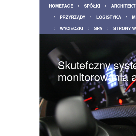
HOMEPAGE
SPÓŁKI
ARCHITEK
PRZYRZĄDY
LOGISTYKA
M
WYCIECZKI
SPA
STRONY 
Skutefczny sys
monitorowania 