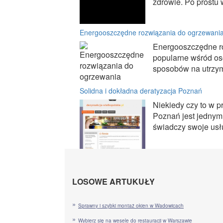
zdrowie. Po prostu w
Energooszczędne rozwiązania do ogrzewani
Energooszczędne ro
popularne wśród os
sposobów na utrzyma
Solidna i dokładna deratyzacja Poznań
Niekiedy czy to w p
Poznań jest jednym
świadczy swoje usł
LOSOWE ARTUKUŁY
Sprawny i szybki montaż okien w Wadowicach
Wybierz się na wesele do restauracji w Warszawie