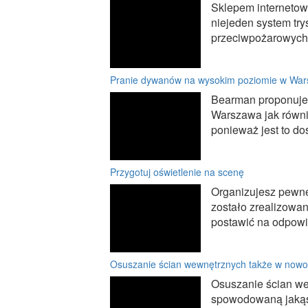
Sklepem internetow
niejeden system try
przeciwpożarowych o
Pranie dywanów na wysokim poziomie w War
Bearman proponuje 
Warszawa jak równi
ponieważ jest to do
Przygotuj oświetlenie na scenę
Organizujesz pewne
zostało zrealizowan
postawić na odpowie
Osuszanie ścian wewnętrznych także w now
Osuszanie ścian we
spowodowaną jakąś 