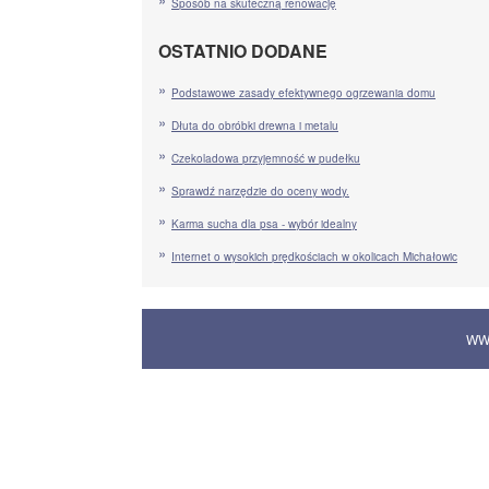
Sposób na skuteczną renowację
OSTATNIO DODANE
Podstawowe zasady efektywnego ogrzewania domu
Dłuta do obróbki drewna i metalu
Czekoladowa przyjemność w pudełku
Sprawdź narzędzie do oceny wody.
Karma sucha dla psa - wybór idealny
Internet o wysokich prędkościach w okolicach Michałowic
WW