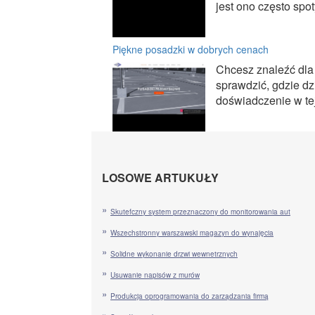
jest ono często spo
Piękne posadzki w dobrych cenach
Chcesz znaleźć dla
sprawdzić, gdzie dz
doświadczenie w tej
LOSOWE ARTUKUŁY
Skutefczny system przeznaczony do monitorowania aut
Wszechstronny warszawski magazyn do wynajęcia
Solidne wykonanie drzwi wewnetrznych
Usuwanie napisów z murów
Produkcja oprogramowania do zarządzania firmą