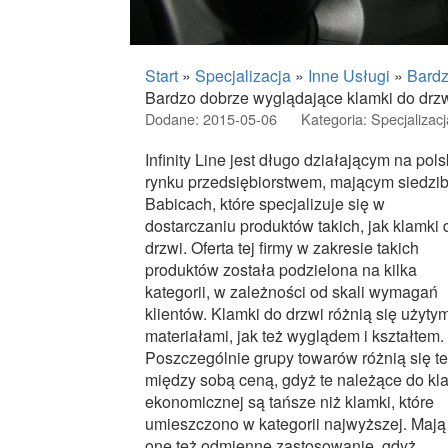
Start
»
Specjalizacja
»
Inne Usługi
»
Bardz
Bardzo dobrze wyglądające klamki do drz
Dodane: 2015-05-06
Kategoria: Specjalizacj
Infinity Line jest długo działającym na pol
rynku przedsiębiorstwem, mającym siedzi
Babicach, które specjalizuje się w
dostarczaniu produktów takich, jak klamki 
drzwi. Oferta tej firmy w zakresie takich
produktów została podzielona na kilka
kategorii, w zależności od skali wymagań
klientów. Klamki do drzwi różnią się użytym
materiałami, jak też wyglądem i kształtem.
Poszczególnie grupy towarów różnią się t
między sobą ceną, gdyż te należące do kl
ekonomicznej są tańsze niż klamki, które
umieszczono w kategorii najwyższej. Mają
one też odmienne zastosowanie, gdyż