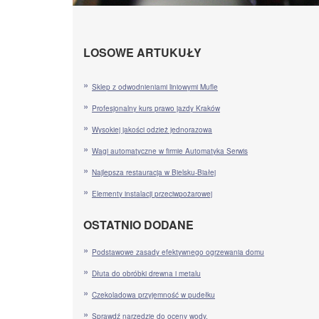
LOSOWE ARTUKUŁY
Sklep z odwodnieniami liniowymi Mufle
Profesjonalny kurs prawo jazdy Kraków
Wysokiej jakości odzież jednorazowa
Wagi automatyczne w firmie Automatyka Serwis
Najlepsza restauracja w Bielsku-Białej
Elementy instalacji przeciwpożarowej
OSTATNIO DODANE
Podstawowe zasady efektywnego ogrzewania domu
Dłuta do obróbki drewna i metalu
Czekoladowa przyjemność w pudełku
Sprawdź narzędzie do oceny wody.