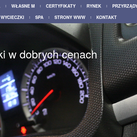
A
WŁASNE M
CERTYFIKATY
RYNEK
PRZYRZĄD
WYCIECZKI
SPA
STRONY WWW
KONTAKT
ki w dobrych cenach