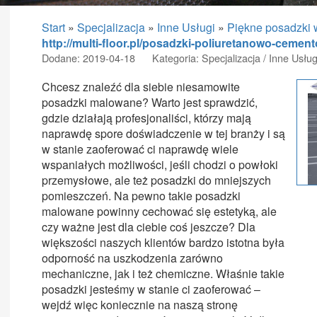
Start
»
Specjalizacja
»
Inne Usługi
»
Piękne posadzki 
http://multi-floor.pl/posadzki-poliuretanowo-cement
Dodane: 2019-04-18
Kategoria: Specjalizacja / Inne Usług
Chcesz znaleźć dla siebie niesamowite
posadzki malowane? Warto jest sprawdzić,
gdzie działają profesjonaliści, którzy mają
naprawdę spore doświadczenie w tej branży i są
w stanie zaoferować ci naprawdę wiele
wspaniałych możliwości, jeśli chodzi o powłoki
przemysłowe, ale też posadzki do mniejszych
pomieszczeń. Na pewno takie posadzki
malowane powinny cechować się estetyką, ale
czy ważne jest dla ciebie coś jeszcze? Dla
większości naszych klientów bardzo istotna była
odporność na uszkodzenia zarówno
mechaniczne, jak i też chemiczne. Właśnie takie
posadzki jesteśmy w stanie ci zaoferować –
wejdź więc koniecznie na naszą stronę