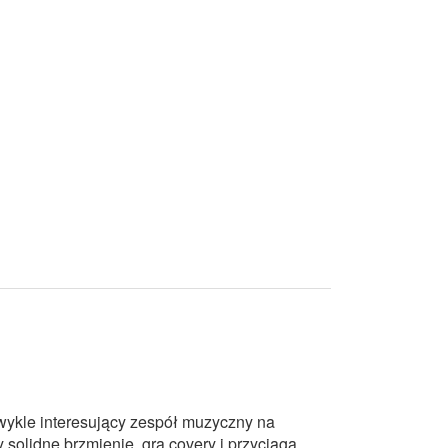
zwykle interesujący zespół muzyczny na
solidne brzmienie, gra covery i przyciąga