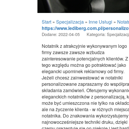
Start
»
Specjalizacja
»
Inne Usługi
»
Notat
https://www.lediberg.com.pl/personali
Dodane: 2022-04-05
Kategoria: Specjalizacj
Notatnik z atrakcyjnie wykonywanym logo
firmy zawsze zawsze wzbudza
zainteresowanie potencjalnych klientów. Z
tego względu można go potraktować jako
elegancki upominek reklamowy od firmy.
Jeżeli chcesz zainwestować w notatniki
personalizowane zapraszamy do współpra
składania zamówień. Oferujemy wykonani
eleganckich notatników z personalizacją, k
może być umieszczona nie tylko na okładc
ale na życzenie klienta - w różnych miejsc
notatnika. Do znakowania wykorzystujemy
najnowocześniejsze techniki druku, dzięki
czemu prezentuje się on pięknie i jest bar