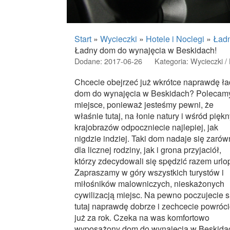
Start
»
Wycieczki
»
Hotele i Noclegi
»
Ładn
Ładny dom do wynajęcia w Beskidach!
Dodane: 2017-06-26
Kategoria: Wycieczki / 
Chcecie obejrzeć już wkrótce naprawdę ł
dom do wynajęcia w Beskidach? Polecamy
miejsce, ponieważ jesteśmy pewni, że
właśnie tutaj, na łonie natury i wśród pięk
krajobrazów odpoczniecie najlepiej, jak
nigdzie indziej. Taki dom nadaje się zaró
dla licznej rodziny, jak i grona przyjaciół,
którzy zdecydowali się spędzić razem urlo
Zapraszamy w góry wszystkich turystów i
miłośników malowniczych, nieskażonych
cywilizacją miejsc. Na pewno poczujecie s
tutaj naprawdę dobrze i zechcecie powróci
już za rok. Czeka na was komfortowo
wyposażony dom do wynajęcia w Beskida