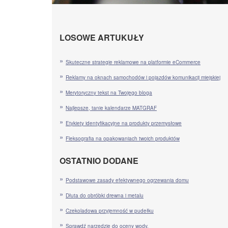
LOSOWE ARTUKUŁY
Skuteczne strategie reklamowe na platformie eCommerce
Reklamy na oknach samochodów i pojazdów komunikacji miejskiej
Merytoryczny tekst na Twojego bloga
Najlepsze, tanie kalendarze MATGRAF
Etykiety identyfikacyjne na produkty przemysłowe
Fleksografia na opakowaniach twoich produktów
OSTATNIO DODANE
Podstawowe zasady efektywnego ogrzewania domu
Dłuta do obróbki drewna i metalu
Czekoladowa przyjemność w pudełku
Sprawdź narzędzie do oceny wody.