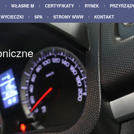
A
WŁASNE M
CERTYFIKATY
RYNEK
PRZYRZĄD
WYCIECZKI
SPA
STRONY WWW
KONTAKT
oniczne