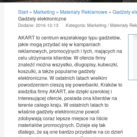
Start
»
Marketing
»
Materiały Reklamowe
»
Gadżety el
Gadżety elektroniczne
Dodane: 2016-12-13
Kategoria: Marketing / Materiały R
AKART to centrum wszelakiego typu gadżetów,
jakie mogą przydać się w kampaniach
reklamowych, promocyjnych i tych, mających na
celu utrzymanie klientów. W ofercie firmy
znaleźć można wszystko, długopisy, kubeczki,
koszulki, a także popularne gadżety
elektroniczne. W ostatnich latach wielkim
powodzeniem cieszą się powerbanki. Kraków to
siedziba firmy AKART, ale dzięki szerokiej i
interesującej ofercie, posiada ona klientów na
terenie całego kraju. W ostatnich latach to
właśnie gadżety elektroniczne powoli
zdobywają coraz lepsze miejsce na liście
materiałów promocyjnych. Dzieje się tak
dlatego, że są one bardzo przydatne na co dzień