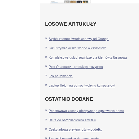
LOSOWE ARTUKUŁY
Szybki internet światłowodowy od Orange
Jak utrzymać oczko wodne w czystości?
Kompleksowe usługi pralnicze dla klientów z Ursynowa
Piotr Opatowicz - produkcja muzyczna
I co po remoncie
Laptop Help - na pomoc twojemu komputerowi
OSTATNIO DODANE
Podstawowe zasady efektywnego ogrzewania domu
Dłuta do obróbki drewna i metalu
Czekoladowa przyjemność w pudełku
Sprawdź narzędzie do oceny wody.