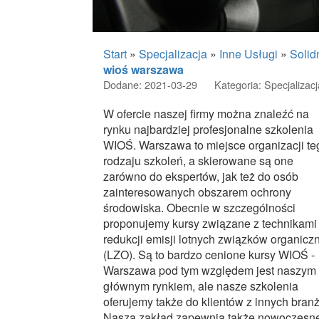
Start
»
Specjalizacja
»
Inne Usługi
»
Solid
wioś warszawa
Dodane: 2021-03-29
Kategoria: Specjalizacj
W ofercie naszej firmy można znaleźć na
rynku najbardziej profesjonalne szkolenia
WIOŚ. Warszawa to miejsce organizacji te
rodzaju szkoleń, a skierowane są one
zarówno do ekspertów, jak też do osób
zainteresowanych obszarem ochrony
środowiska. Obecnie w szczególności
proponujemy kursy związane z technikami
redukcji emisji lotnych związków organicz
(LZO). Są to bardzo cenione kursy WIOŚ -
Warszawa pod tym względem jest naszym
głównym rynkiem, ale nasze szkolenia
oferujemy także do klientów z innych branż
Nasza zakład zapewnia także nowoczesn