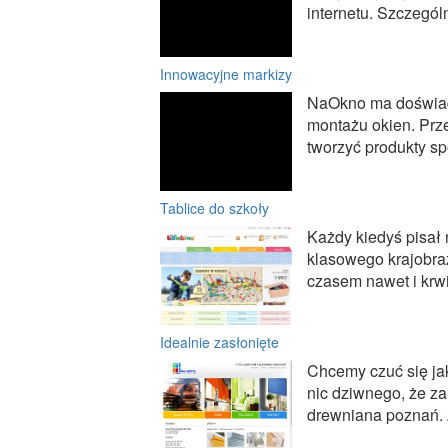
internetu. Szczegól
Innowacyjne markizy
NaOkno ma doświadc
montażu okien. Prze
tworzyć produkty sp
Tablice do szkoły
Każdy kiedyś pisał 
klasowego krajobraz
czasem nawet i krw
Idealnie zasłonięte
Chcemy czuć się ja
nic dziwnego, że za
drewniana poznań. Z